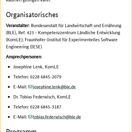
Organisatorisches
Veranstalter
: Bundesanstalt für Landwirtschaft und Ernährung
(BLE), Ref. 423 - Kompetenzzentrum Ländliche Entwicklung
(KomLE); Fraunhofer-Institut für Experimentelles Software
Engineering (IESE)
Ansprechpersonen
:
Josephine Lenk, KomLE
Telefon: 0228 6845-2079
(at)
(dot)
E-Mail:
josephine.lenk
ble
de
Dr. Tobias Federwisch, KomLE
Telefon: 0228 6845-3187
(at)
(dot)
E-Mail:
tobias.federwisch
ble
de
Programm