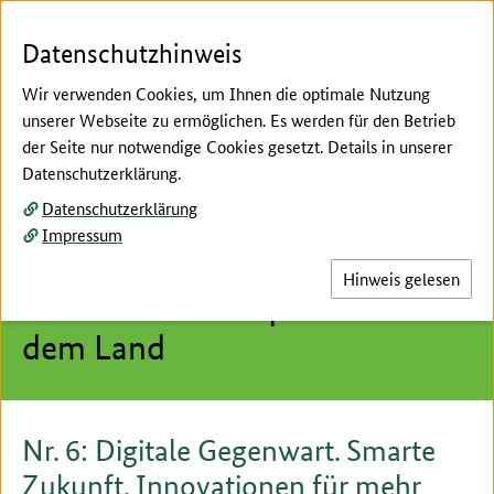
Zum Seiteninhalt
Zur Suche
Zur Hauptnavigation
Zur Metanavigation
Zur Unternavigation
Zur Fußnavigation
Menü
Suc
Datenschutzhinweis
Wir verwenden Cookies, um Ihnen die optimale Nutzung
unserer Webseite zu ermöglichen. Es werden für den Betrieb
der Seite nur notwendige Cookies gesetzt. Details in unserer
Hier beginnt der Hauptinhalt dieser Seite
Datenschutzerklärung.
Mittwoch, 22. Januar 2020, 13:30 bis 15:30 Uhr
Datenschutzerklärung
Nr. 6: Digitale Gegenwart.
Impressum
Smarte Zukunft. Innovationen
Hinweis gelesen
für mehr Lebensqualität auf
dem Land
Nr. 6: Digitale Gegenwart. Smarte
Zukunft. Innovationen für mehr