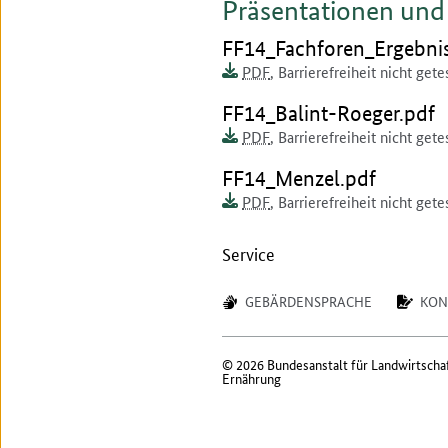
Präsentationen un
Dokument zum runterlad
FF14_Fachforen_Ergebni
Dokumentenformat:
Barrierefreiheit:
Dieses Dokument ist auf
PDF
,
Barrierefreiheit nicht gete
Dokument zum runterlad
FF14_Balint-Roeger.pdf
Dokumentenformat:
Barrierefreiheit:
Dieses Dokument ist auf
PDF
,
Barrierefreiheit nicht gete
Dokument zum runterlad
FF14_Menzel.pdf
Dokumentenformat:
Barrierefreiheit:
Dieses Dokument ist auf
PDF
,
Barrierefreiheit nicht gete
Service
GEBÄRDENSPRACHE
KON
© 2026 Bundesanstalt für Landwirtscha
Ernährung