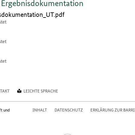
d Ergebnisdokumentation
en:
sdokumentation_UT.pdf
stet
en:
stet
en:
stet
TAKT
LEICHTE SPRACHE
ft und
INHALT
DATENSCHUTZ
ERKLÄRUNG ZUR BARRI