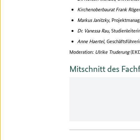
Kirchenoberbaurat Frank Röger
Markus Janitzky
, Projektmanag
Dr. Vanessa Rau
, Studienleite
Anne Haertel
, Geschäftsführer
Moderation:
Ulrike Truderung
(EKD
Mitschnitt des Fac