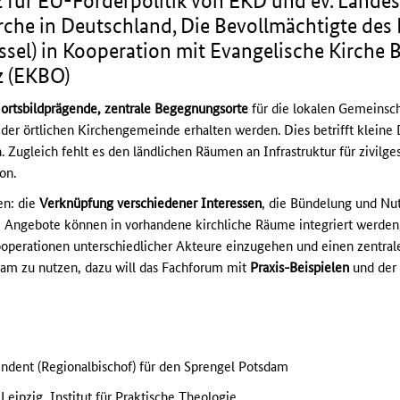
z für EU-Förderpolitik von EKD und ev. Landes
rche in Deutschland, Die Bevollmächtigte des R
sel) in Kooperation mit Evangelische Kirche
z (EKBO)
d
ortsbildprägende, zentrale Begegnungsorte
für die lokalen Gemeins
 der örtlichen Kirchengemeinde erhalten werden. Dies betrifft kleine
. Zugleich fehlt es den ländlichen Räumen an Infrastruktur für zivilg
on.
en: die
Verknüpfung verschiedener Interessen
, die Bündelung und Nu
e Angebote können in vorhandene kirchliche Räume integriert werden,
ooperationen unterschiedlicher Akteure einzugehen und einen zentral
nsam zu nutzen, dazu will das Fachforum mit
Praxis-Beispielen
und der 
endent (Regionalbischof) für den Sprengel Potsdam
 Leipzig, Institut für Praktische Theologie