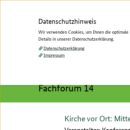
Datenschutzhinweis
Wir verwenden Cookies, um Ihnen die optimale N
Details in unserer Datenschutzerklärung.
Menü
Datenschutzerklärung
Impressum
Startseite
/
Rückblick
/
2026
/
Fachforen 2026
/
Hier beginnt der Hauptinhalt dieser Seite
Fachforen Block B
Fachforum 14
Kirche vor Ort: Mit