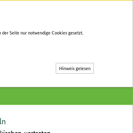
PRACHE
KONTAKT
LEICHTE SPRACHE
 der Seite nur notwendige Cookies gesetzt.
Suche
ssourcen bündeln
Hinweis gelesen
ln