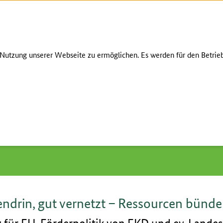
Zum Seiteninhalt
Zur Suche
Zur Hauptnavigation
Zur Metanavigation
Zur Fußnavigation
GEBÄRDENS
utzung unserer Webseite zu ermöglichen. Es werden für den Betrieb
Fachforen Block B
/
14 Kirche vor Ort: Mittendrin, gut vernetzt – Re
tendrin, gut vernetzt – Ressourcen bünde