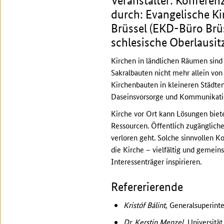
Veranstalter: Konferen
durch: Evangelische Ki
Brüssel (EKD-Büro Brüs
schlesische Oberlausit
Kirchen in ländlichen Räumen sin
Sakralbauten nicht mehr allein von
Kirchenbauten in kleineren Städten
Daseinsvorsorge und Kommunikati
Kirche vor Ort kann Lösungen biet
Ressourcen. Öffentlich zugänglich
verloren geht. Solche sinnvollen K
die Kirche – vielfältig und gemei
Interessenträger inspirieren.
Refererierende
Kristóf Bálint
, Generalsuperint
Dr. Kerstin Menzel
, Universität