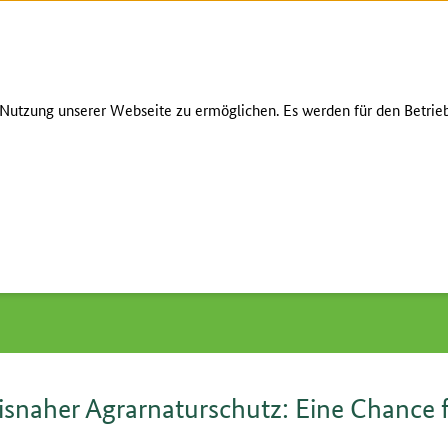
Zum Seiteninhalt
Zur Suche
Zur Hauptnavigation
Zur Metanavigation
Zur Fußnavigation
GEBÄRDENS
utzung unserer Webseite zu ermöglichen. Es werden für den Betrieb
Fachforen Block B
/
13 Kooperativer & praxisnaher Agrarnaturschutz:
isnaher Agrarnaturschutz: Eine Chance 