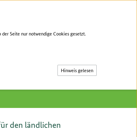
PRACHE
KONTAKT
LEICHTE SPRACHE
 der Seite nur notwendige Cookies gesetzt.
Suche
 Eine Chance für den ländlichen Raum
Hinweis gelesen
für den ländlichen