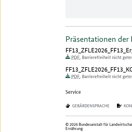
Präsentationen der
Dokument zum runterlad
FF13_ZFLE2026_FF13_Er
Dokumentenformat:
Barrierefreiheit:
Dieses Dokument ist auf
PDF
,
Barrierefreiheit nicht gete
Dokument zum runterlad
FF13_ZFLE2026_FF13_
Dokumentenformat:
Barrierefreiheit:
Dieses Dokument ist auf
PDF
,
Barrierefreiheit nicht gete
Service
GEBÄRDENSPRACHE
KON
© 2026 Bundesanstalt für Landwirtscha
Ernährung