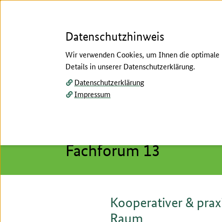
Datenschutzhinweis
Wir verwenden Cookies, um Ihnen die optimale N
Details in unserer Datenschutzerklärung.
Menü
Datenschutzerklärung
Impressum
Startseite
/
Rückblick
/
2026
/
Fachforen 2026
/
Hier beginnt der Hauptinhalt dieser Seite
Fachforen Block B
Fachforum 13
Kooperativer & prax
Raum