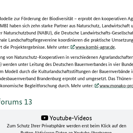
elle zur Förderung der Biodiversität – erprobt den kooperativen Agra
BI haben sich zehn starke Partner aus Naturschutz, Landwirtschaft 
r Naturschutzbund (NABU), die Deutsche Landwirtschafts-Gesellscha
onale Landschaftspflegevereine koordinieren die praktische Umsetzun
rt die Projektergebnisse. Mehr unter:
www.kombi-agrar.de
.
ng von Naturschutz-Kooperativen in verschiedenen Agrarlandschafte
) werden unter Leitung des Deutschen Bauernverbandes in vier Bunde
m Modell durch die Kulturlandschaftsstiftungen der Bauernverbände i
desbauernverband Brandenburg erprobt und umgesetzt. Das Thünen-Ins
ökonomische Begleitforschung durch. Mehr unter:
www.monako-pro
hforums 13
Youtube-Videos
Zum Schutz Ihrer Privatsphäre werden erst beim Klick auf den
Button Aktivieren Daten an Youtube übertragen.