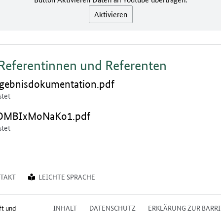
Aktivieren
 Referentinnen und Referenten
en:
gebnisdokumentation.pdf
stet
en:
KOMBIxMoNaKo1.pdf
stet
TAKT
LEICHTE SPRACHE
ft und
INHALT
DATENSCHUTZ
ERKLÄRUNG ZUR BARRI