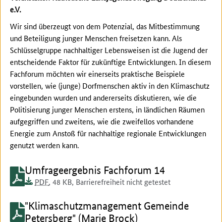
e.V.
Wir sind überzeugt von dem Potenzial, das Mitbestimmung
und Beteiligung junger Menschen freisetzen kann. Als
Schlüsselgruppe nachhaltiger Lebensweisen ist die Jugend der
entscheidende Faktor für zukünftige Entwicklungen. In diesem
Fachforum möchten wir einerseits praktische Beispiele
vorstellen, wie (junge) Dorfmenschen aktiv in den Klimaschutz
eingebunden wurden und andererseits diskutieren, wie die
Politisierung junger Menschen erstens, in ländlichen Räumen
aufgegriffen und zweitens, wie die zweifellos vorhandene
Energie zum Anstoß für nachhaltige regionale Entwicklungen
genutzt werden kann.
Dokument zum runterladen:
Umfrageergebnis Fachforum 14
Dokumentenformat:
Barrierefreiheit:
Dieses Dokument ist auf
Dokumentengröße:
PDF
, 48 KB
,
Barrierefreiheit nicht getestet
Dokument zum runterladen:
"Klimaschutzmanagement Gemeinde
Petersberg" (Marie Brock)