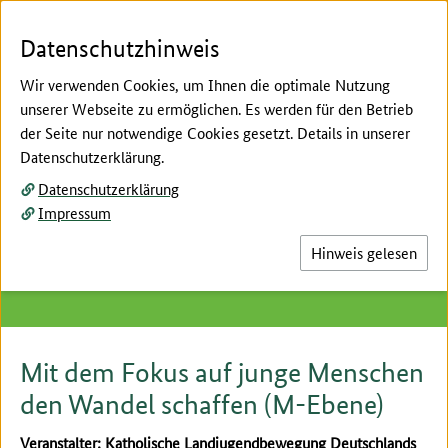
Zum Seiteninhalt
Zur Suche
Zur Hauptnavigation
Zur Metanavigation
Zur Unternavigation
Zur Fußnavigation
Menü
Suc
Datenschutzhinweis
Wir verwenden Cookies, um Ihnen die optimale Nutzung
unserer Webseite zu ermöglichen. Es werden für den Betrieb
der Seite nur notwendige Cookies gesetzt. Details in unserer
Hier beginnt der Hauptinhalt dieser Seite
Datenschutzerklärung.
Fachforen Block 3
Datenschutzerklärung
14 Mit dem Fokus auf junge
Impressum
Menschen den Wandel
Hinweis gelesen
schaffen
Mit dem Fokus auf junge Menschen
den Wandel schaffen (M-Ebene)
Veranstalter: Katholische Landjugendbewegung Deutschlands