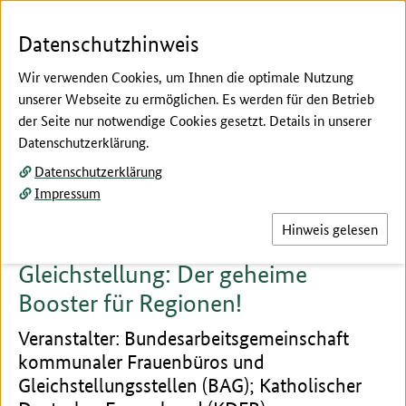
Zum Seiteninhalt
Zur Suche
Zur Hauptnavigation
Zur Metanavigation
Zur Fußnavigation
Menü
Suc
Datenschutzhinweis
Wir verwenden Cookies, um Ihnen die optimale Nutzung
unserer Webseite zu ermöglichen. Es werden für den Betrieb
der Seite nur notwendige Cookies gesetzt. Details in unserer
Hier beginnt der Hauptinhalt dieser Seite
Datenschutzerklärung.
Fachforen Block D
Datenschutzerklärung
Fachforum 29
Impressum
Hinweis gelesen
Gleichstellung: Der geheime
Booster für Regionen!
Veranstalter: Bundesarbeitsgemeinschaft
kommunaler Frauenbüros und
Gleichstellungsstellen (BAG); Katholischer