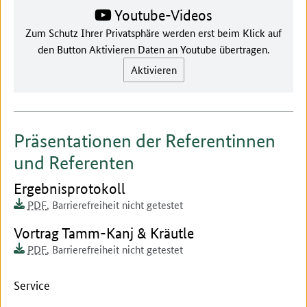
Youtube-Videos
Zum Schutz Ihrer Privatsphäre werden erst beim Klick auf
den Button Aktivieren Daten an Youtube übertragen.
Aktivieren
Präsentationen der Referentinnen
und Referenten
Dokument zum runterladen:
Ergebnisprotokoll
Dokumentenformat:
Barrierefreiheit:
Dieses Dokument ist auf
PDF
,
Barrierefreiheit nicht getestet
Dokument zum runterladen:
Vortrag Tamm-Kanj & Kräutle
Dokumentenformat:
Barrierefreiheit:
Dieses Dokument ist auf
PDF
,
Barrierefreiheit nicht getestet
Service