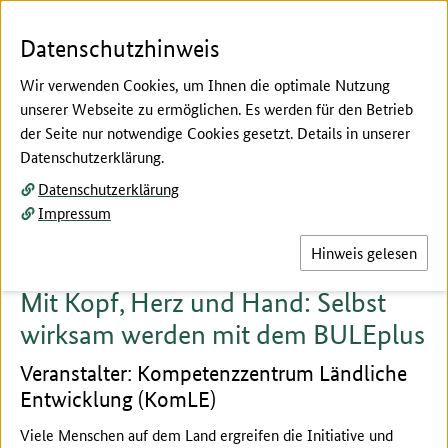
Zum Seiteninhalt
Zur Suche
Zur Hauptnavigation
Zur Metanavigation
Zur Fußnavigation
Menü
Suc
Datenschutzhinweis
Wir verwenden Cookies, um Ihnen die optimale Nutzung
unserer Webseite zu ermöglichen. Es werden für den Betrieb
der Seite nur notwendige Cookies gesetzt. Details in unserer
Hier beginnt der Hauptinhalt dieser Seite
Datenschutzerklärung.
Fachforen Block A
Datenschutzerklärung
Fachforum 8
Impressum
Hinweis gelesen
Mit Kopf, Herz und Hand: Selbst
wirksam werden mit dem BULEplus
Veranstalter: Kompetenzzentrum Ländliche
Entwicklung (KomLE)
Viele Menschen auf dem Land ergreifen die Initiative und