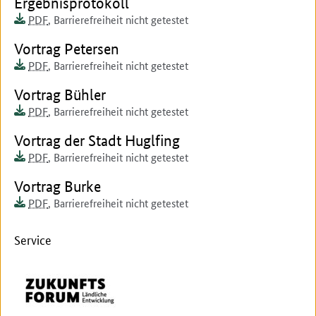
Dokument zum runterladen:
Ergebnisprotokoll
Dokumentenformat:
Barrierefreiheit:
Dieses Dokument ist auf
PDF
,
Barrierefreiheit nicht getestet
Dokument zum runterladen:
Vortrag Petersen
Dokumentenformat:
Barrierefreiheit:
Dieses Dokument ist auf
PDF
,
Barrierefreiheit nicht getestet
Dokument zum runterladen:
Vortrag Bühler
Dokumentenformat:
Barrierefreiheit:
Dieses Dokument ist auf
PDF
,
Barrierefreiheit nicht getestet
Dokument zum runterladen:
Vortrag der Stadt Huglfing
Dokumentenformat:
Barrierefreiheit:
Dieses Dokument ist auf
PDF
,
Barrierefreiheit nicht getestet
Dokument zum runterladen:
Vortrag Burke
Dokumentenformat:
Barrierefreiheit:
Dieses Dokument ist auf
PDF
,
Barrierefreiheit nicht getestet
Service