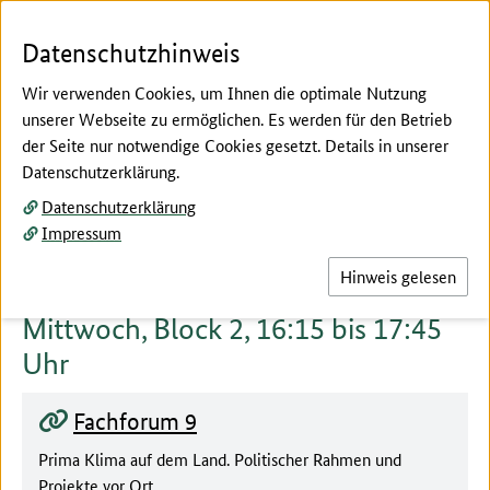
Zum Seiteninhalt
Zur Suche
Zur Hauptnavigation
Zur Metanavigation
Zur Unternavigation
Zur Fußnavigation
Menü
Suc
Datenschutzhinweis
Wir verwenden Cookies, um Ihnen die optimale Nutzung
unserer Webseite zu ermöglichen. Es werden für den Betrieb
der Seite nur notwendige Cookies gesetzt. Details in unserer
Hier beginnt der Hauptinhalt dieser Seite
Datenschutzerklärung.
Fachforen
Datenschutzerklärung
Fachforen Block 2
Impressum
Hinweis gelesen
Mittwoch, Block 2, 16:15 bis 17:45
Uhr
Fachforum 9
Prima Klima auf dem Land. Politischer Rahmen und
Projekte vor Ort