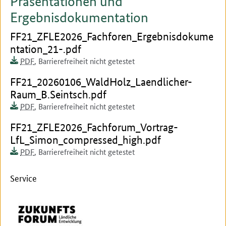
Präsentationen und
Ergebnisdokumentation
Dokument zum runterladen:
FF21_ZFLE2026_Fachforen_Ergebnisdokume
ntation_21-.pdf
Dokumentenformat:
Barrierefreiheit:
Dieses Dokument ist auf
PDF
,
Barrierefreiheit nicht getestet
Dokument zum runterladen:
FF21_20260106_WaldHolz_Laendlicher-
Raum_B.Seintsch.pdf
Dokumentenformat:
Barrierefreiheit:
Dieses Dokument ist auf
PDF
,
Barrierefreiheit nicht getestet
Dokument zum runterladen:
FF21_ZFLE2026_Fachforum_Vortrag-
LfL_Simon_compressed_high.pdf
Dokumentenformat:
Barrierefreiheit:
Dieses Dokument ist auf
PDF
,
Barrierefreiheit nicht getestet
Service