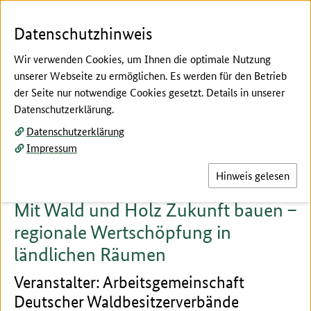
Zum Seiteninhalt
Zur Suche
Zur Hauptnavigation
Zur Metanavigation
Zur Fußnavigation
Menü
Suc
Datenschutzhinweis
Wir verwenden Cookies, um Ihnen die optimale Nutzung
unserer Webseite zu ermöglichen. Es werden für den Betrieb
der Seite nur notwendige Cookies gesetzt. Details in unserer
Hier beginnt der Hauptinhalt dieser Seite
Datenschutzerklärung.
Fachforen Block C
Datenschutzerklärung
Fachforum 21
Impressum
Hinweis gelesen
Mit Wald und Holz Zukunft bauen –
regionale Wertschöpfung in
ländlichen Räumen
Veranstalter: Arbeitsgemeinschaft
Deutscher Waldbesitzerverbände