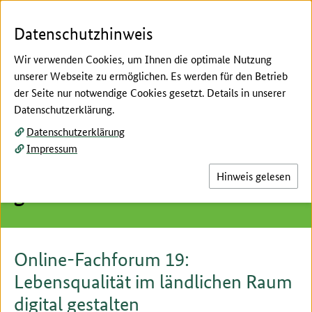
Zum Seiteninhalt
Zur Suche
Zur Hauptnavigation
Zur Metanavigation
Zur Unternavigation
Zur Fußnavigation
Menü
Suc
Datenschutzhinweis
Wir verwenden Cookies, um Ihnen die optimale Nutzung
unserer Webseite zu ermöglichen. Es werden für den Betrieb
der Seite nur notwendige Cookies gesetzt. Details in unserer
Hier beginnt der Hauptinhalt dieser Seite
Datenschutzerklärung.
Donnerstag, 21. Januar 2021, 10:00 bis 11:00 Uhr
Datenschutzerklärung
19 Lebensqualität im
Impressum
ländlichen Raum digital
Hinweis gelesen
gestalten
Online-Fachforum 19:
Lebensqualität im ländlichen Raum
digital gestalten