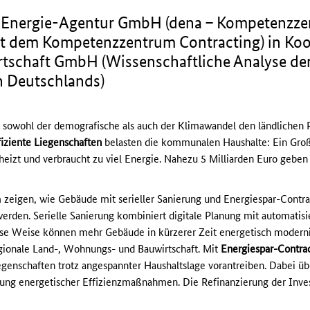
e Energie-Agentur GmbH (dena – Kompetenzzen
t dem Kompetenzzentrum Contracting) in Koo
irtschaft GmbH (Wissenschaftliche Analyse de
n Deutschlands)
n sowohl der demografische als auch der Klimawandel den ländlichen
fiziente Liegenschaften
belasten die kommunalen Haushalte: Ein Großt
eizt und verbraucht zu viel Energie. Nahezu 5 Milliarden Euro geben
.
 zeigen, wie Gebäude mit serieller Sanierung und Energiespar-Contrac
erden. Serielle Sanierung kombiniert digitale Planung mit automatisi
iese Weise können mehr Gebäude in kürzerer Zeit energetisch modern
regionale Land-, Wohnungs- und Bauwirtschaft. Mit
Energiespar-Contra
genschaften trotz angespannter Haushaltslage vorantreiben. Dabei üb
ng energetischer Effizienzmaßnahmen. Die Refinanzierung der Investi