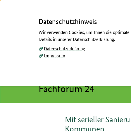
Datenschutzhinweis
Wir verwenden Cookies, um Ihnen die optimale N
Details in unserer Datenschutzerklärung.
Menü
Datenschutzerklärung
Impressum
Startseite
/
Fachforen Block C
/
24 Mit serielle
Hier beginnt der Hauptinhalt dieser Seite
Fachforen Block C
Fachforum 24
Mit serieller Sanie
Kommunen