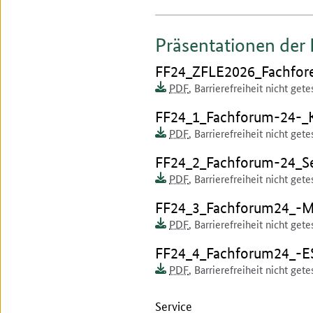
Präsentationen der
Dokument zum runterlad
FF24_ZFLE2026_Fachfor
Dokumentenformat:
Barrierefreiheit:
Dieses Dokument ist auf
PDF
,
Barrierefreiheit nicht gete
Dokument zum runterlad
FF24_1_Fachforum-24-_
Dokumentenformat:
Barrierefreiheit:
Dieses Dokument ist auf
PDF
,
Barrierefreiheit nicht gete
Dokument zum runterlad
FF24_2_Fachforum-24_Ser
Dokumentenformat:
Barrierefreiheit:
Dieses Dokument ist auf
PDF
,
Barrierefreiheit nicht gete
Dokument zum runterlad
FF24_3_Fachforum24_-Ma
Dokumentenformat:
Barrierefreiheit:
Dieses Dokument ist auf
PDF
,
Barrierefreiheit nicht gete
Dokument zum runterlad
FF24_4_Fachforum24_-E
Dokumentenformat:
Barrierefreiheit:
Dieses Dokument ist auf
PDF
,
Barrierefreiheit nicht gete
Service