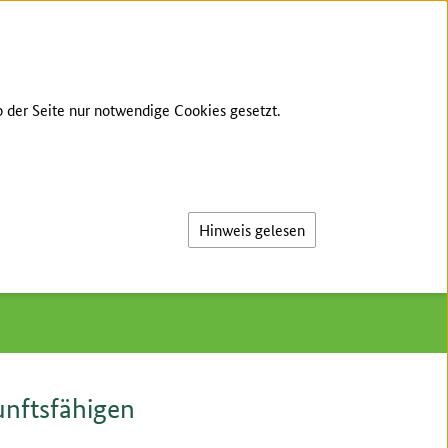
PRACHE
KONTAKT
LEICHTE SPRACHE
 der Seite nur notwendige Cookies gesetzt.
Suche
n
Hinweis gelesen
unftsfähigen