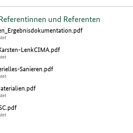
 Referentinnen und Referenten
en:
en_Ergebnisdokumentation.pdf
stet
en:
Karsten-LenkCIMA.pdf
stet
en:
ielles-Sanieren.pdf
stet
en:
terialien.pdf
stet
en:
SC.pdf
stet