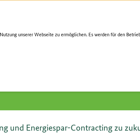
Zum Seiteninhalt
Zur Suche
Zur Hauptnavigation
Zur Metanavigation
Zur Fußnavigation
GEBÄRDENS
utzung unserer Webseite zu ermöglichen. Es werden für den Betrieb
r Sanierung und Energiespar-Contracting zu zukunftsfähigen Kommune
rung und Energiespar-Contracting zu zuk