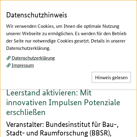
Zum Seiteninhalt
Zur Suche
Zur Hauptnavigation
Zur Metanavigation
Zur Fußnavigation
Menü
Suc
Datenschutzhinweis
Wir verwenden Cookies, um Ihnen die optimale Nutzung
unserer Webseite zu ermöglichen. Es werden für den Betrieb
der Seite nur notwendige Cookies gesetzt. Details in unserer
Hier beginnt der Hauptinhalt dieser Seite
Datenschutzerklärung.
Fachforen Block A
Datenschutzerklärung
Fachforum 2
Impressum
Hinweis gelesen
Leerstand aktivieren: Mit
innovativen Impulsen Potenziale
erschließen
Veranstalter: Bundesinstitut für Bau-,
Stadt- und Raumforschung (BBSR),