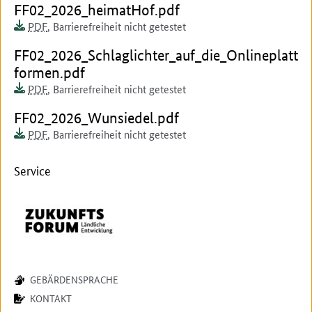
Dokument zum runterladen:
FF02_2026_heimatHof.pdf
Dokumentenformat:
Barrierefreiheit:
Dieses Dokument ist auf
PDF
,
Barrierefreiheit nicht getestet
Dokument zum runterladen:
FF02_2026_Schlaglichter_auf_die_Onlineplatt
formen.pdf
Dokumentenformat:
Barrierefreiheit:
Dieses Dokument ist auf
PDF
,
Barrierefreiheit nicht getestet
Dokument zum runterladen:
FF02_2026_Wunsiedel.pdf
Dokumentenformat:
Barrierefreiheit:
Dieses Dokument ist auf
PDF
,
Barrierefreiheit nicht getestet
Service
GEBÄRDENSPRACHE
KONTAKT