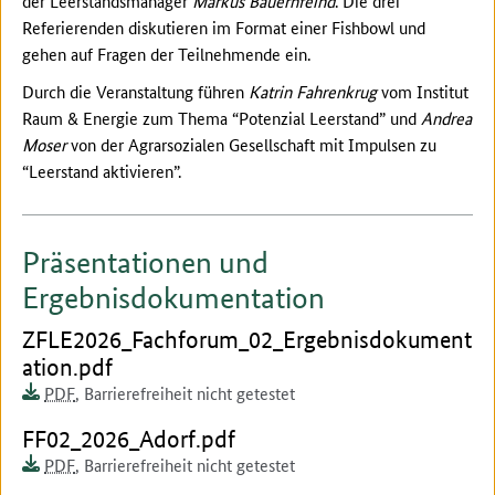
der Leerstandsmanager
Markus Bauernfeind
. Die drei
Referierenden diskutieren im Format einer Fishbowl und
gehen auf Fragen der Teilnehmende ein.
Durch die Veranstaltung führen
Katrin Fahrenkrug
vom Institut
Raum & Energie zum Thema “Potenzial Leerstand” und
Andrea
Moser
von der Agrarsozialen Gesellschaft mit Impulsen zu
“Leerstand aktivieren”.
Präsentationen und
Ergebnisdokumentation
Dokument zum runterladen:
ZFLE2026_Fachforum_02_Ergebnisdokument
ation.pdf
Dokumentenformat:
Barrierefreiheit:
Dieses Dokument ist auf
PDF
,
Barrierefreiheit nicht getestet
Dokument zum runterladen:
FF02_2026_Adorf.pdf
Dokumentenformat:
Barrierefreiheit:
Dieses Dokument ist auf
PDF
,
Barrierefreiheit nicht getestet