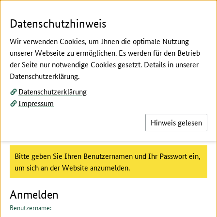
Zum Seiteninhalt
Zur Suche
Zur Hauptnavigation
Zur Metanavigation
Zur Fußnavigation
Menü
Suc
Datenschutzhinweis
Wir verwenden Cookies, um Ihnen die optimale Nutzung
unserer Webseite zu ermöglichen. Es werden für den Betrieb
der Seite nur notwendige Cookies gesetzt. Details in unserer
Hier beginnt der Hauptinhalt dieser Seite
Datenschutzerklärung.
Anmeldeformular
Datenschutzerklärung
Impressum
Hinweis gelesen
Anmeldung
Benutzeranmeldung :
Bitte geben Sie Ihren Benutzernamen und Ihr Passwort ein,
um sich an der Website anzumelden.
Anmelden
Benutzername: