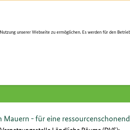
Zum Seiteninhalt
Zur Suche
Zur Hauptnavigation
Zur Metanavigation
Zur Fußnavigation
GEBÄRDENS
utzung unserer Webseite zu ermöglichen. Es werden für den Betrieb
n alten Mauern - für eine ressourcenschonende Baukultur
n Mauern - für eine ressourcenschonend