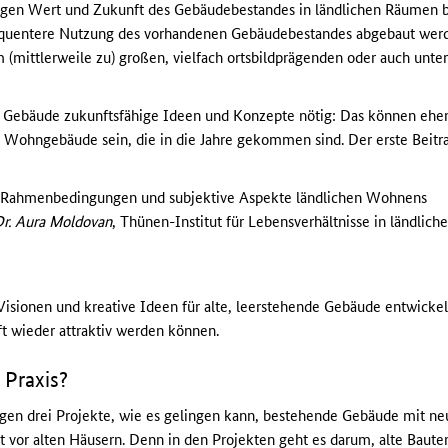
ägen Wert und Zukunft des Gebäudebestandes in ländlichen Räumen be
quentere Nutzung des vorhandenen Gebäudebestandes abgebaut werde
em (mittlerweile zu) großen, vielfach ortsbildprägenden oder auch un
e Gebäude zukunftsfähige Ideen und Konzepte nötig: Das können ehem
Wohngebäude sein, die in die Jahre gekommen sind. Der erste Beitr
 Rahmenbedingungen und subjektive Aspekte ländlichen Wohnens
 Dr. Aura Moldovan
, Thünen-Institut für Lebensverhältnisse in ländlic
Visionen und kreative Ideen für alte, leerstehende Gebäude entwickel
t wieder attraktiv werden können.
 Praxis?
en drei Projekte, wie es gelingen kann, bestehende Gebäude mit ne
t vor alten Häusern. Denn in den Projekten geht es darum, alte Baute