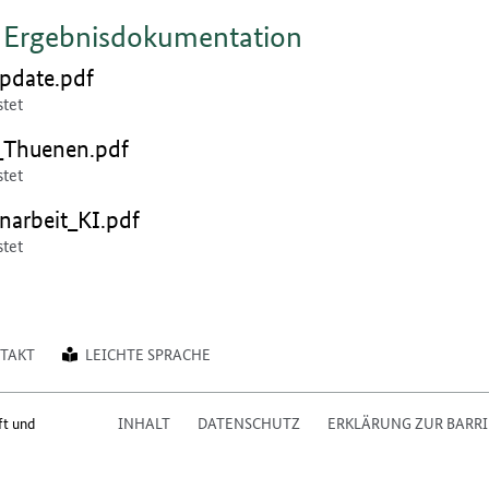
d Ergebnisdokumentation
en:
date.pdf
stet
en:
r_Thuenen.pdf
stet
en:
narbeit_KI.pdf
stet
TAKT
LEICHTE SPRACHE
ft und
INHALT
DATENSCHUTZ
ERKLÄRUNG ZUR BARRI