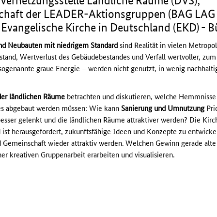
 Vernetzungsstelle Ländliche Räume (DVS);
haft der LEADER-Aktionsgruppen (BAG LAG e.
; Evangelische Kirche in Deutschland (EKD) - B
d Neubauten mit niedrigem Standard
sind Realität in vielen Metrop
stand, Wertverlust des Gebäudebestandes und Verfall wertvoller, zum 
 sogenannte graue Energie – werden nicht genutzt, in wenig nachhalt
der ländlichen Räume
betrachten und diskutieren, welche Hemmnisse
es abgebaut werden müssen: Wie kann
Sanierung und Umnutzung
Pri
sser gelenkt und die ländlichen Räume attraktiver werden? Die Kirch
ist herausgefordert, zukunftsfähige Ideen und Konzepte zu entwick
d Gemeinschaft wieder attraktiv werden. Welchen Gewinn gerade alte
er kreativen Gruppenarbeit erarbeiten und visualisieren.