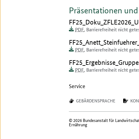
Präsentationen un
Dokument zum runterlad
FF25_Doku_ZFLE2026_Up
Dokumentenformat:
Barrierefreiheit:
Dieses Dokument ist auf
PDF
,
Barrierefreiheit nicht gete
Dokument zum runterlad
FF25_Anett_Steinfuehre
Dokumentenformat:
Barrierefreiheit:
Dieses Dokument ist auf
PDF
,
Barrierefreiheit nicht gete
Dokument zum runterlad
FF25_Ergebnisse_Gruppe
Dokumentenformat:
Barrierefreiheit:
Dieses Dokument ist auf
PDF
,
Barrierefreiheit nicht gete
Service
GEBÄRDENSPRACHE
KON
© 2026 Bundesanstalt für Landwirtscha
Ernährung