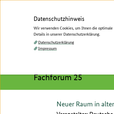
Datenschutzhinweis
Wir verwenden Cookies, um Ihnen die optimale N
Details in unserer Datenschutzerklärung.
Menü
Datenschutzerklärung
Impressum
Startseite
/
Fachforen Block D
/
25 Neuer Raum i
Hier beginnt der Hauptinhalt dieser Seite
Fachforen Block D
Fachforum 25
Neuer Raum in alte